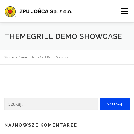
Przejdź
do
Menu
treści
O FIRMIE
OFERTA
PRODUKTY
SZKOLENIA
THEMEGRILL DEMO SHOWCASE
POLIS
CERTYFIKACJA
POBIERZ
KONTAKT
Strona główna
»
ThemeGrill Demo Showcase
Szukaj:
NAJNOWSZE KOMENTARZE