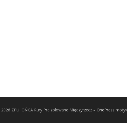
© 2026 ZPU JOŃCA Rury Preizolowane Międzyrzecz
–
OnePress
motyw