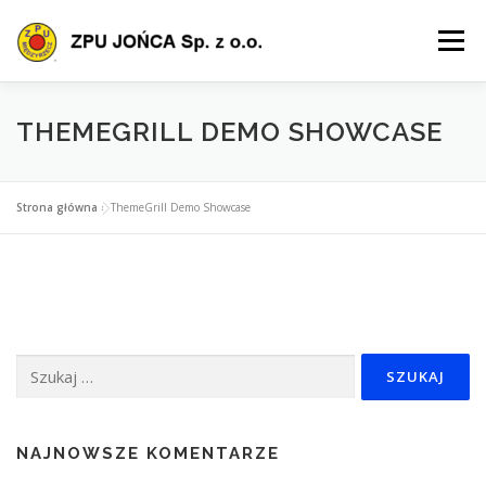
Przejdź
do
Menu
treści
O FIRMIE
OFERTA
PRODUKTY
SZKOLENIA
THEMEGRILL DEMO SHOWCASE
POLIS
CERTYFIKACJA
POBIERZ
KONTAKT
Strona główna
»
ThemeGrill Demo Showcase
Szukaj:
NAJNOWSZE KOMENTARZE