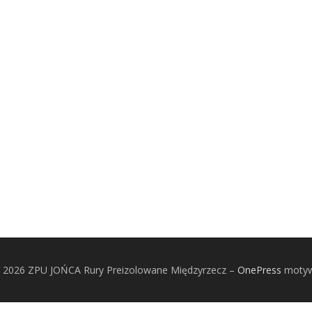
© 2026 ZPU JOŃCA Rury Preizolowane Międzyrzecz
–
OnePress
motyw