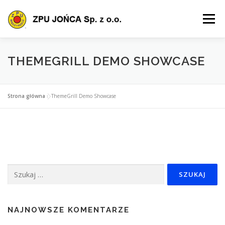
Przejdź
do
Menu
treści
O FIRMIE
OFERTA
PRODUKTY
SZKOLENIA
THEMEGRILL DEMO SHOWCASE
POLIS
CERTYFIKACJA
POBIERZ
KONTAKT
Strona główna
»
ThemeGrill Demo Showcase
Szukaj:
NAJNOWSZE KOMENTARZE