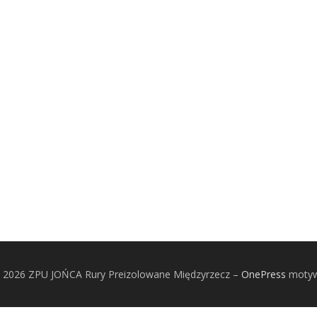
© 2026 ZPU JOŃCA Rury Preizolowane Międzyrzecz
–
OnePress
motyw