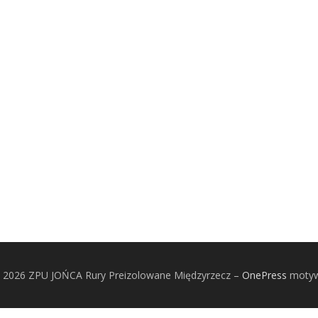
© 2026 ZPU JOŃCA Rury Preizolowane Międzyrzecz
–
OnePress
motyw