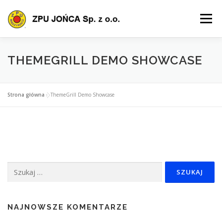
Przejdź
do
Menu
treści
O FIRMIE
OFERTA
PRODUKTY
SZKOLENIA
THEMEGRILL DEMO SHOWCASE
POLIS
CERTYFIKACJA
POBIERZ
KONTAKT
Strona główna
»
ThemeGrill Demo Showcase
Szukaj:
NAJNOWSZE KOMENTARZE