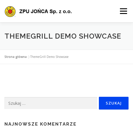
Przejdź
do
Menu
treści
O FIRMIE
OFERTA
PRODUKTY
SZKOLENIA
THEMEGRILL DEMO SHOWCASE
POLIS
CERTYFIKACJA
POBIERZ
KONTAKT
Strona główna
»
ThemeGrill Demo Showcase
Szukaj:
NAJNOWSZE KOMENTARZE