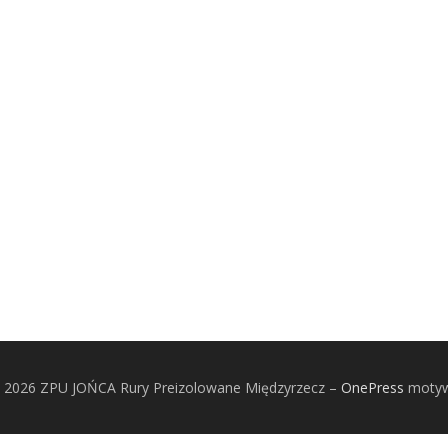
© 2026 ZPU JOŃCA Rury Preizolowane Międzyrzecz
–
OnePress
motyw