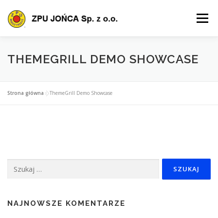
Przejdź
do
Menu
treści
O FIRMIE
OFERTA
PRODUKTY
SZKOLENIA
THEMEGRILL DEMO SHOWCASE
POLIS
CERTYFIKACJA
POBIERZ
KONTAKT
Strona główna
»
ThemeGrill Demo Showcase
Szukaj:
NAJNOWSZE KOMENTARZE